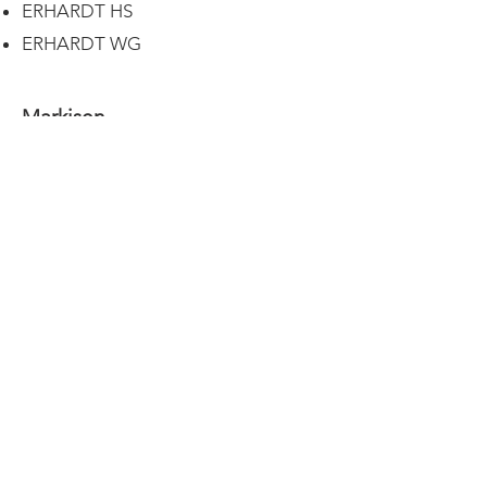
ERHARDT HS
ERHARDT WG
Markisen
Unsere Projekte